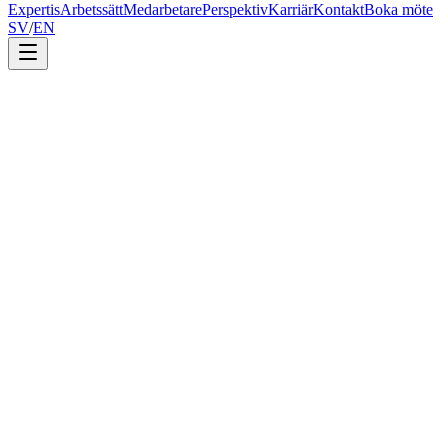
Expertis
Arbetssätt
Medarbetare
Perspektiv
Karriär
Kontakt
Boka möte
SV
/
EN