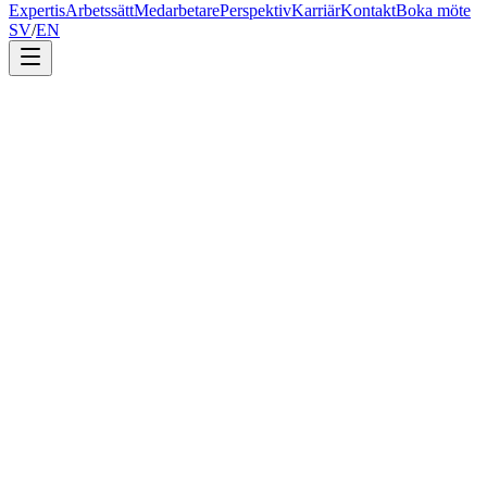
Expertis
Arbetssätt
Medarbetare
Perspektiv
Karriär
Kontakt
Boka möte
SV
/
EN
Att avveckla ett bolag på rätt sätt är lika viktigt som att starta det.
Martiq biträder ägare och styrelser genom hela likvidationsprocessen
— med ordning, hastighet och full respekt för regelverket.