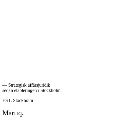
Arbetsrätt
Läs mer
Rekonstruktion & Insolvens
Läs mer
Flygrätt
Läs mer
—
Strategisk affärsjuridik
sedan etableringen i Stockholm
EST. Stockholm
Martiq
.