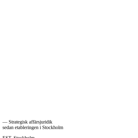
Läs mer
Arbetsrätt
Läs mer
Likvidation
Läs mer
Rekonstruktion & Insolvens
Läs mer
Flygrätt
Läs mer
—
Strategisk affärsjuridik
sedan etableringen i Stockholm
EST. Stockholm