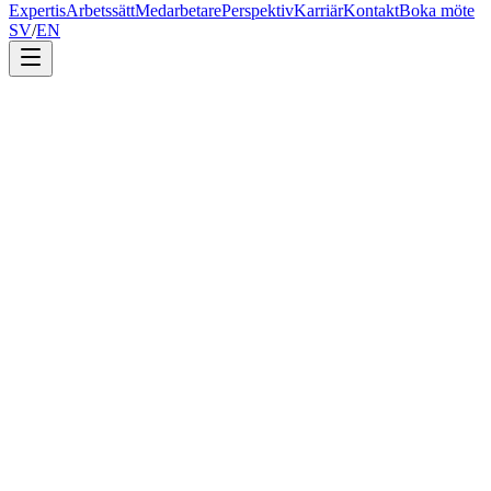
Expertis
Arbetssätt
Medarbetare
Perspektiv
Karriär
Kontakt
Boka möte
SV
/
EN